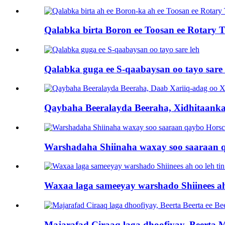
Qalabka birta Boron ee Toosan ee Rotary Till
Qalabka guga ee S-qaabaysan oo tayo sare 
Qaybaha Beeralayda Beeraha, Xidhitaanka
Warshadaha Shiinaha waxay soo saaraan 
Waxaa laga sameeyay warshado Shiinees ah o
Majarafad Ciraaq laga dhoofiyay, Beerta M