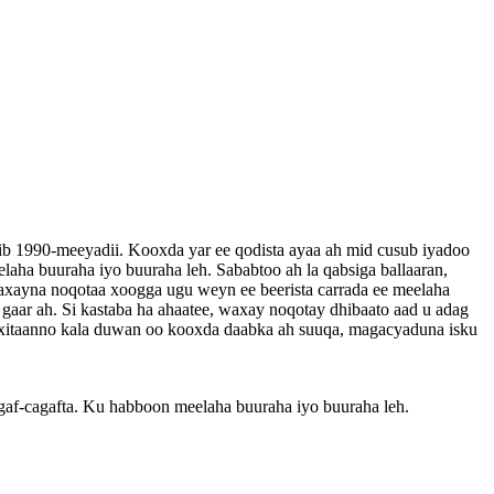
dib 1990-meeyadii. Kooxda yar ee qodista ayaa ah mid cusub iyadoo
elaha buuraha iyo buuraha leh. Sababtoo ah la qabsiga ballaaran,
waxayna noqotaa xoogga ugu weyn ee beerista carrada ee meelaha
 gaar ah. Si kastaba ha ahaatee, waxay noqotay dhibaato aad u adag
qeexitaanno kala duwan oo kooxda daabka ah suuqa, magacyaduna isku
gaf-cagafta. Ku habboon meelaha buuraha iyo buuraha leh.