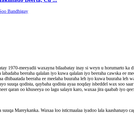
aabatay 1970-meeyadii waxayna bilaabatay inay si weyn u horumarto ka 
aa labadaba beeraha qalalan iyo kuwa qalalan iyo beeraha cawska ee me
saa dhibaatada beeraha ee meelaha buuraha leh iyo kuwa buuraha leh 
ayo suuqa qodista, qaybaha qodista ayaa noqday isbeddel wax soo saar
o heer qaran oo khuseeya oo lagu salayn karo, waxaa jira qaabab iyo 
a suuqa Mareykanka. Waxaa loo isticmaalaa iyadoo lala kaashanayo ca