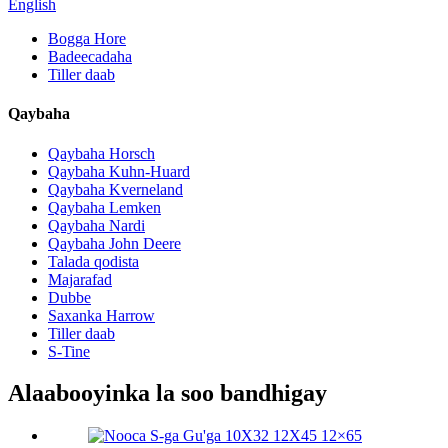
English
Bogga Hore
Badeecadaha
Tiller daab
Qaybaha
Qaybaha Horsch
Qaybaha Kuhn-Huard
Qaybaha Kverneland
Qaybaha Lemken
Qaybaha Nardi
Qaybaha John Deere
Talada qodista
Majarafad
Dubbe
Saxanka Harrow
Tiller daab
S-Tine
Alaabooyinka la soo bandhigay