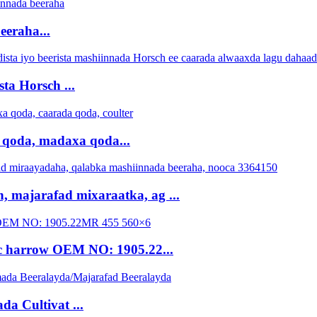
eraha...
ta Horsch ...
qoda, madaxa qoda...
, majarafad mixaraatka, ag ...
sc harrow OEM NO: 1905.22...
a Cultivat ...