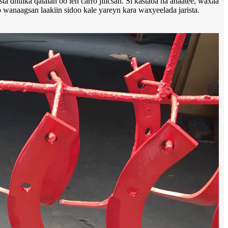
a dhulka qalalan oo leh carro jilicsan. Si kastaba ha ahaatee, waxaa
o wanaagsan laakiin sidoo kale yareyn kara waxyeelada jarista.