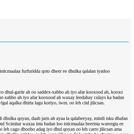
sticmaalaa furfuridda qoto dheer ee dhulka qalalan iyadoo
o dhul-gariir ah oo saddex-xabbo ah iyo afar kooxood ah, kooxo
far-xabbo ah iyo afar kooxood ah waxay leedahay culays ka badan
gal aqalka dhirta lagu koriyo, iwm. oo leh ciid jilicsan.
hulka qoyan, daab jaris ah ayaa la qalabeeyay, mindi isku dhafan
d Scimitar waxaa inta badan loo isticmaalaa beerista wareegta ee
o leh cago dhoobo adag iyo dhul qoyan oo leh carro jilicsan ama