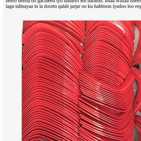
beero beerta oo gacmeed iyo nabarro leh haramo. Intaa waxaa dheer, 
lagu talinayaa in la doorto qalab jarjar oo ku habboon iyadoo loo e