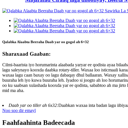
Qalabka Alaabta Beeraha Daab yar oo gogol ah 6×32
Sharaxaad Gaaban:
Cilmi-baarista iyo horumarinta alaabada yaryar ee qodista ayaa bil
lagu saleynayo kooxda daabka rotary-tiller. Waxaa loo isticmaali kar
waxaa lagu caan baxay oo lagu dabaqay dhul ballaaran. Waxay xalli
buuraha leh iyo kuwa buuraha leh. Iyadoo si joogto ah loo horumarin
oo ku saabsan xulashada kooxda yar ee qodista, sababtoo ah ma jirt
mid ma aha.
Daab yar oo tiller ah 6x32:
Daabkan waxaa inta badan lagu iibiya
Noo soo dir emayl
Faahfaahinta Badeecada