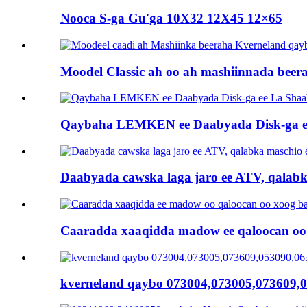
Nooca S-ga Gu'ga 10X32 12X45 12×65
Moodel Classic ah oo ah mashiinnada beera
Qaybaha LEMKEN ee Daabyada Disk-ga ee
Daabyada cawska laga jaro ee ATV, qalabka
Caaradda xaaqidda madow ee qaloocan oo x
kverneland qaybo 073004,073005,073609,