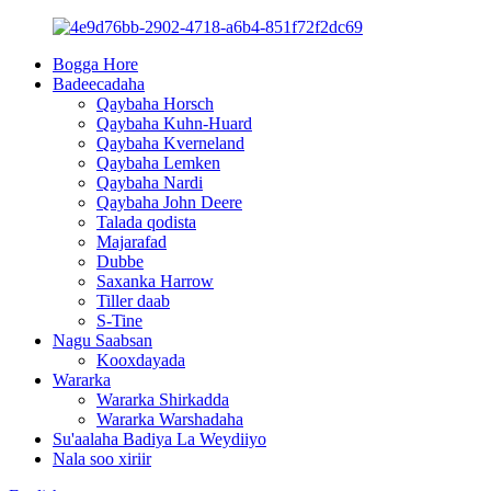
Bogga Hore
Badeecadaha
Qaybaha Horsch
Qaybaha Kuhn-Huard
Qaybaha Kverneland
Qaybaha Lemken
Qaybaha Nardi
Qaybaha John Deere
Talada qodista
Majarafad
Dubbe
Saxanka Harrow
Tiller daab
S-Tine
Nagu Saabsan
Kooxdayada
Wararka
Wararka Shirkadda
Wararka Warshadaha
Su'aalaha Badiya La Weydiiyo
Nala soo xiriir