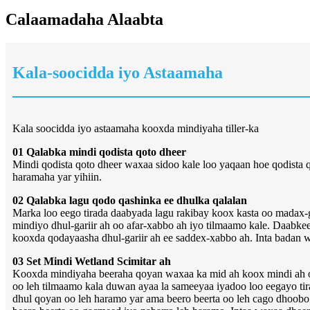
Calaamadaha Alaabta
Kala-soocidda iyo Astaamaha
Kala soocidda iyo astaamaha kooxda mindiyaha tiller-ka
01 Qalabka mindi qodista qoto dheer
Mindi qodista qoto dheer waxaa sidoo kale loo yaqaan hoe qodista 
haramaha yar yihiin.
02 Qalabka lagu qodo qashinka ee dhulka qalalan
Marka loo eego tirada daabyada lagu rakibay koox kasta oo madax-
mindiyo dhul-gariir ah oo afar-xabbo ah iyo tilmaamo kale. Daabk
kooxda qodayaasha dhul-gariir ah ee saddex-xabbo ah. Inta badan waxaa
03 Set Mindi Wetland Scimitar ah
Kooxda mindiyaha beeraha qoyan waxaa ka mid ah koox mindi ah oo 
oo leh tilmaamo kala duwan ayaa la sameeyaa iyadoo loo eegayo tir
dhul qoyan oo leh haramo yar ama beero beerta oo leh cago dhoobo a