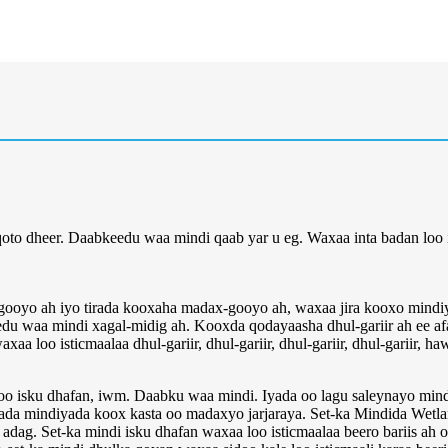
qoto dheer. Daabkeedu waa mindi qaab yar u eg. Waxaa inta badan loo i
gooyo ah iyo tirada kooxaha madax-gooyo ah, waxaa jira kooxo mindiy
eedu waa mindi xagal-midig ah. Kooxda qodayaasha dhul-gariir ah ee a
 loo isticmaalaa dhul-gariir, dhul-gariir, dhul-gariir, dhul-gariir, hawl
isku dhafan, iwm. Daabku waa mindi. Iyada oo lagu saleynayo mindi d
ada mindiyada koox kasta oo madaxyo jarjaraya. Set-ka Mindida Wetlan
dag. Set-ka mindi isku dhafan waxaa loo isticmaalaa beero bariis ah o