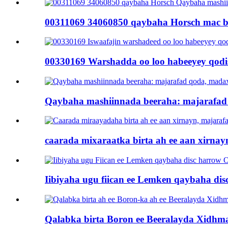
00311069 34060850 qaybaha Horsch mac be
00330169 Warshadda oo loo habeeyey qodis
Qaybaha mashiinnada beeraha: majarafad 
caarada mixaraatka birta ah ee aan xirnayn
Iibiyaha ugu fiican ee Lemken qaybaha di
Qalabka birta Boron ee Beeralayda Xidhmad