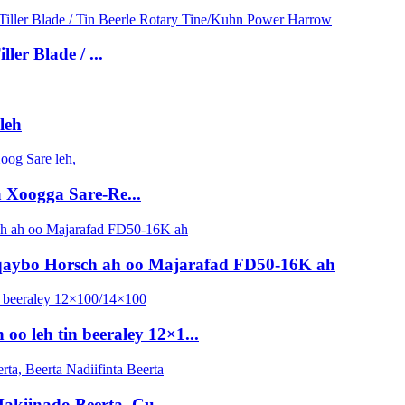
er Blade / ...
leh
 Xoogga Sare-Re...
qaybo Horsch ah oo Majarafad FD50-16K ah
o leh tin beeraley 12×1...
akiinado Beerta, Cu ...