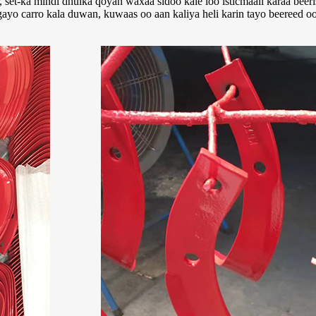
set-ka mindi dhulka qoyan waxaa sidoo kale loo isticmaali karaa beerist
egayo carro kala duwan, kuwaas oo aan kaliya heli karin tayo beereed o