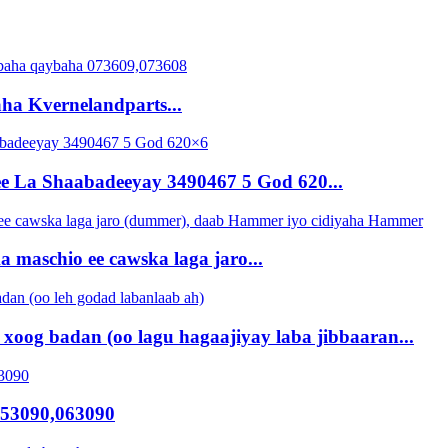
ha Kvernelandparts...
 La Shaabadeeyay 3490467 5 God 620...
 maschio ee cawska laga jaro...
oog badan (oo lagu hagaajiyay laba jibbaaran...
053090,063090